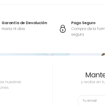
Garantía de Devolución
Pago Seguro
Hasta 14 días
Compra de la for
segura
Mant
as nuestras
y recibe en 
ones.