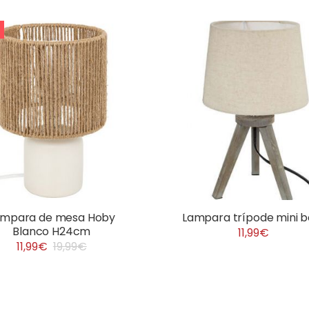
ámpara de mesa Hoby
Lampara trípode mini b
Blanco H24cm
11,99€
11,99€
19,99€