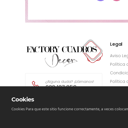
Legal
Aviso Le
Política
Condici
Política
¿Alguna duda? ¡Llámanos!
633 137 359
Cookies
Cookies Para que este sitio funcione correctamente, a veces colocam
Cookie Box Settings
Copyright © 2020 Creaciones Artísticas Decoarte