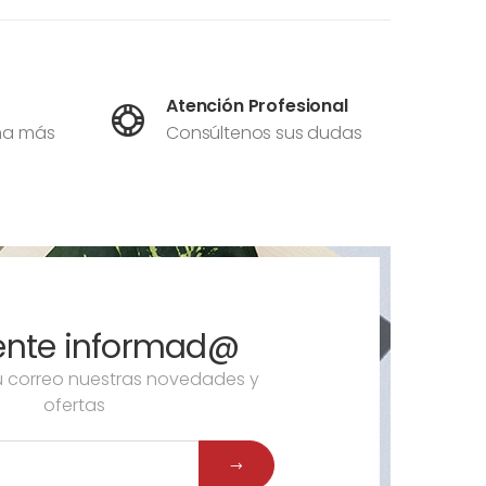
Atención Profesional
ma más
Consúltenos sus dudas
ente informad@
tu correo nuestras novedades y
ofertas