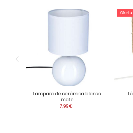
Oferta
Lampara de cerámica blanco
L
mate
7,99€