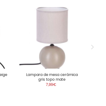
Oferta
eige
Lampara de mesa cerámica
Lámp
gris topo mate
crist
7,99€