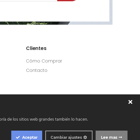
Clientes
Cómo Comprar
Contacto
ría de los sitios web grandes también lo hacen.
¿Necesita ayuda?
Aceptar
Cambiar ajustes
Lee mas