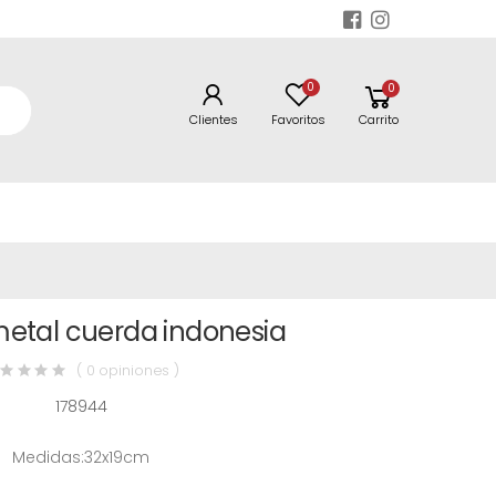
0
0
Clientes
Favoritos
Carrito
etal cuerda indonesia
( 0 opiniones )
178944
Medidas:32x19cm