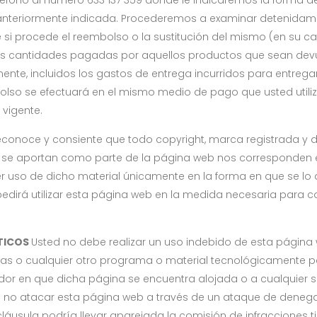
éfono al número 633 137 359 donde le indicaremos la forma de
ón anteriormente indicada. Procederemos a examinar detenida
i procede el reembolso o la sustitución del mismo (en su caso
. Las cantidades pagadas por aquellos productos que sean dev
nte, incluidos los gastos de entrega incurridos para entregarl
mbolso se efectuará en el mismo medio de pago que usted uti
 vigente.
econoce y consiente que todo copyright, marca registrada y 
que se aportan como parte de la página web nos corresponde
er uso de dicho material únicamente en la forma en que se l
mpedirá utilizar esta página web en la medida necesaria para 
ÁTICOS
Usted no debe realizar un uso indebido de esta página
s o cualquier otro programa o material tecnológicamente perj
idor en que dicha página se encuentra alojada o a cualquier 
no atacar esta página web a través de un ataque de denega
 cláusula podría llevar aparejada la comisión de infracciones t