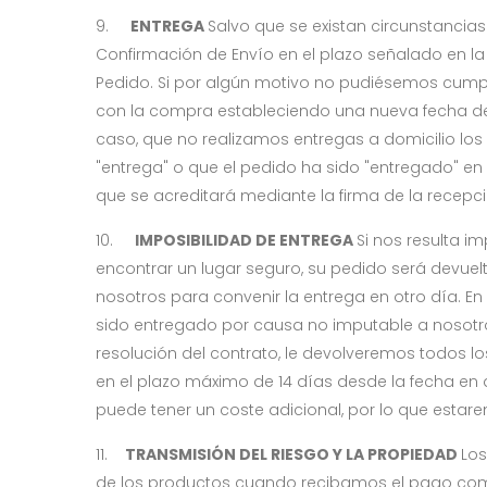
9.
ENTREGA
Salvo que se existan circunstancia
Confirmación de Envío en el plazo señalado en la
Pedido. Si por algún motivo no pudiésemos cumpli
con la compra estableciendo una nueva fecha de 
caso, que no realizamos entregas a domicilio los
"entrega" o que el pedido ha sido "entregado" en
que se acreditará mediante la firma de la recepc
10.
IMPOSIBILIDAD DE ENTREGA
Si nos resulta i
encontrar un lugar seguro, su pedido será devuel
nosotros para convenir la entrega en otro día. E
sido entregado por causa no imputable a nosotro
resolución del contrato, le devolveremos todos lo
en el plazo máximo de 14 días desde la fecha en q
puede tener un coste adicional, por lo que estare
11.
TRANSMISIÓN DEL RIESGO Y LA PROPIEDAD
Los
de los productos cuando recibamos el pago compl