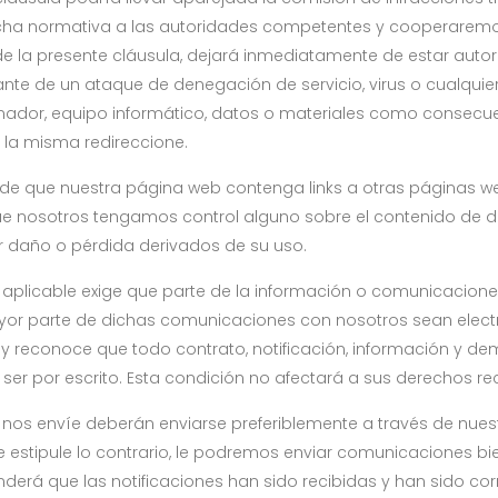
ha normativa a las autoridades competentes y cooperaremos 
e la presente cláusula, dejará inmediatamente de estar auto
ante de un ataque de denegación de servicio, virus o cualqui
enador, equipo informático, datos o materiales como consecu
 la misma redireccione.
 de que nuestra página web contenga links a otras páginas web
 que nosotros tengamos control alguno sobre el contenido de d
 daño o pérdida derivados de su uso.
 aplicable exige que parte de la información o comunicaciones
or parte de dichas comunicaciones con nosotros sean electró
 y reconoce que todo contrato, notificación, información y 
 ser por escrito. Esta condición no afectará a sus derechos re
 nos envíe deberán enviarse preferiblemente a través de nuest
e estipule lo contrario, le podremos enviar comunicaciones bien
tenderá que las notificaciones han sido recibidas y han sido 