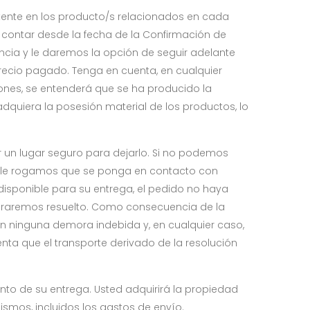
istente en los producto/s relacionados en cada
 contar desde la fecha de la Confirmación de
ncia y le daremos la opción de seguir adelante
recio pagado. Tenga en cuenta, en cualquier
ones, se entenderá que se ha producido la
dquiera la posesión material de los productos, lo
r un lugar seguro para dejarlo. Si no podemos
da, le rogamos que se ponga en contacto con
disponible para su entrega, el pedido no haya
deraremos resuelto. Como consecuencia de la
sin ninguna demora indebida y, en cualquier caso,
nta que el transporte derivado de la resolución
nto de su entrega. Usted adquirirá la propiedad
mos, incluidos los gastos de envío.