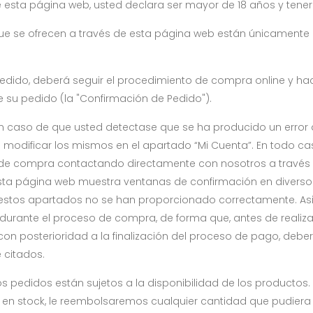
de esta página web, usted declara ser mayor de 18 años y tene
que se ofrecen a través de esta página web están únicamente d
 pedido, deberá seguir el procedimiento de compra online y ha
e su pedido (la "Confirmación de Pedido").
n caso de que usted detectase que se ha producido un error a
modificar los mismos en el apartado “Mi Cuenta”. En todo cas
e compra contactando directamente con nosotros a través del
Esta página web muestra ventanas de confirmación en divers
e estos apartados no se han proporcionado correctamente. Asi
durante el proceso de compra, de forma que, antes de realiza
 con posterioridad a la finalización del proceso de pago, d
 citados.
s pedidos están sujetos a la disponibilidad de los productos. 
s en stock, le reembolsaremos cualquier cantidad que pudier