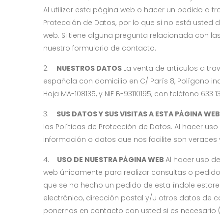
Al utilizar esta página web o hacer un pedido a 
Protección de Datos, por lo que si no está usted
web. Si tiene alguna pregunta relacionada con la
nuestro formulario de contacto.
2.
NUESTROS DATOS
La venta de artículos a tr
española con domicilio en C/ París 8, Polígono indu
Hoja MA-108135, y NIF B-93110195, con teléfono 63
3.
SUS DATOS Y SUS VISITAS A ESTA PÁGINA WE
las Políticas de Protección de Datos. Al hacer us
información o datos que nos facilite son veraces
4.
USO DE NUESTRA PÁGINA WEB
Al hacer uso d
web únicamente para realizar consultas o pedidos
que se ha hecho un pedido de esta índole estaremo
electrónico, dirección postal y/u otros datos d
ponernos en contacto con usted si es necesario (