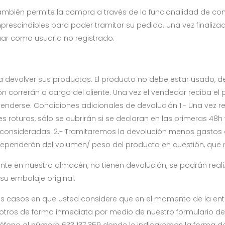
ambién permite la compra a través de la funcionalidad de c
prescindibles para poder tramitar su pedido. Una vez finaliza
uar como usuario no registrado.
ara devolver sus productos. El producto no debe estar usado, 
ión correrán a cargo del cliente. Una vez el vendedor reciba el
 venderse. Condiciones adicionales de devolución 1.- Una vez re
es roturas, sólo se cubrirán si se declaran en las primeras 48h t
consideradas. 2.- Tramitaremos la devolución menos gastos 
dependerán del volumen/ peso del producto en cuestión, que no
ente en nuestro almacén, no tienen devolución, se podrán rea
su embalaje original.
os casos en que usted considere que en el momento de la entr
otros de forma inmediata por medio de nuestro formulario de 