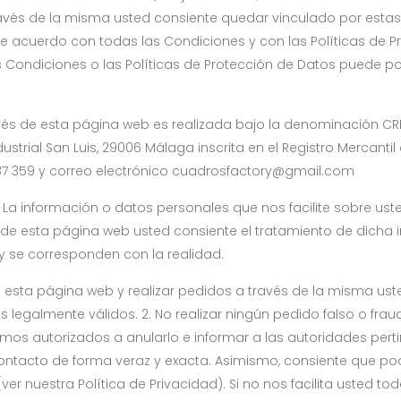
través de la misma usted consiente quedar vinculado por estas
 de acuerdo con todas las Condiciones y con las Políticas de 
s Condiciones o las Políticas de Protección de Datos puede 
avés de esta página web es realizada bajo la denominación CR
strial San Luis, 29006 Málaga inscrita en el Registro Mercantil d
3 137 359 y correo electrónico cuadrosfactory@gmail.com
B
La información o datos personales que nos facilite sobre ust
o de esta página web usted consiente el tratamiento de dicha 
 y se corresponden con la realidad.
e esta página web y realizar pedidos a través de la misma us
 legalmente válidos. 2. No realizar ningún pedido falso o fra
s autorizados a anularlo e informar a las autoridades pertine
e contacto de forma veraz y exacta. Asimismo, consiente que 
ver nuestra Política de Privacidad). Si no nos facilita usted