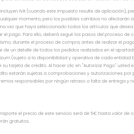
incluyen IVA (cuando este impuesto resulte de aplicación), pe
cualquier momento, pero los posibles cambios no afectarán a 
a vez que haya seleccionado todos los artículos que desea 
tuar el pago. Para ello, deberá seguir los pasos del proceso 
mismo, durante el proceso de compra, antes de realizar el pag
ne de un detalle de todos los pedidos realizados en el apart
Bizum (sujeto a la disponibilidad y operativa de cada entidad 
su tarjeta de crédito. Al hacer clic en "Autorizar Pago" usted
rédito estarán sujetas a comprobaciones y autorizaciones por
aremos responsables por ningún retraso o falta de entrega y
ansporte el precio de este servicio será de 5€ hasta valor d
rán gratuitos.