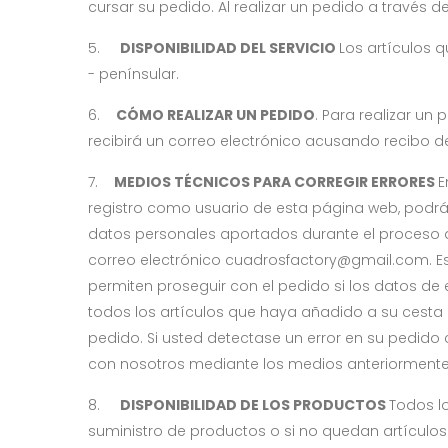
cursar su pedido. Al realizar un pedido a través 
5.
DISPONIBILIDAD DEL SERVICIO
Los artículos 
- penínsular.
6.
CÓMO REALIZAR UN PEDIDO
. Para realizar un
recibirá un correo electrónico acusando recibo d
7.
MEDIOS TÉCNICOS PARA CORREGIR ERRORES
E
registro como usuario de esta página web, podrá 
datos personales aportados durante el proceso d
correo electrónico cuadrosfactory@gmail.com. 
permiten proseguir con el pedido si los datos d
todos los artículos que haya añadido a su cesta 
pedido. Si usted detectase un error en su pedido
con nosotros mediante los medios anteriormente
8.
DISPONIBILIDAD DE LOS PRODUCTOS
Todos lo
suministro de productos o si no quedan artículo