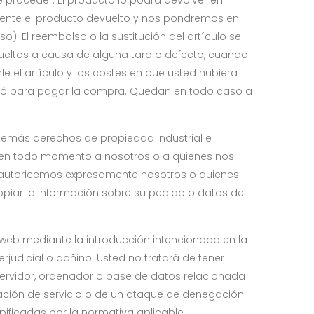
 proceder. El producto lo podrá devolver en
mente el producto devuelto y nos pondremos en
). El reembolso o la sustitución del artículo se
ueltos a causa de alguna tara o defecto, cuando
e el artículo y los costes en que usted hubiera
lizó para pagar la compra. Quedan en todo caso a
demás derechos de propiedad industrial e
n en todo momento a nosotros o a quienes nos
o autoricemos expresamente nosotros o quienes
copiar la información sobre su pedido o datos de
 web mediante la introducción intencionada en la
udicial o dañino. Usted no tratará de tener
servidor, ordenador o base de datos relacionada
ción de servicio o de un ataque de denegación
ipificadas por la normativa aplicable.