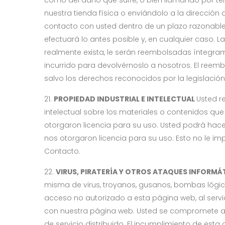
como del daño que sufre, o bien llamando por tel
nuestra tienda física o enviándolo a la direcci
contacto con usted dentro de un plazo razonable s
efectuará lo antes posible y, en cualquier caso
realmente exista, le serán reembolsadas íntegrame
incurrido para devolvérnoslo a nosotros. El ree
salvo los derechos reconocidos por la legislación
21.
PROPIEDAD INDUSTRIAL E INTELECTUAL
Usted r
intelectual sobre los materiales o contenidos 
otorgaron licencia para su uso. Usted podrá hac
nos otorgaron licencia para su uso. Esto no le i
Contacto.
22.
VIRUS, PIRATERÍA Y OTROS ATAQUES INFORM
misma de virus, troyanos, gusanos, bombas lógica
acceso no autorizado a esta página web, al serv
con nuestra página web. Usted se compromete a 
de servicio distribuido. El incumplimiento de esta