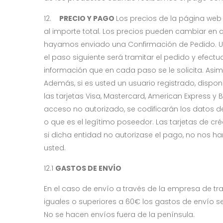
12.
PRECIO Y PAGO
Los precios de la página web 
al importe total. Los precios pueden cambiar en 
hayamos enviado una Confirmación de Pedido. Un
el paso siguiente será tramitar el pedido y efec
información que en cada paso se le solicita. Asi
Además, si es usted un usuario registrado, dispo
las tarjetas Visa, Mastercard, American Express y 
acceso no autorizado, se codificarán los datos de 
o que es el legítimo poseedor. Las tarjetas de c
si dicha entidad no autorizase el pago, no nos h
usted.
12.1
GASTOS DE ENVÍO
En el caso de envío a través de la empresa de tr
iguales o superiores a 60€ los gastos de envío se
No se hacen envíos fuera de la península.