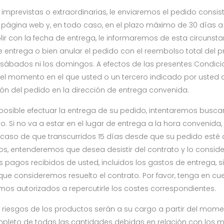
s imprevistas o extraordinarias, le enviaremos el pedido cons
 página web y, en todo caso, en el plazo máximo de 30 días a
r con la fecha de entrega, le informaremos de esta circunsta
entrega o bien anular el pedido con el reembolso total del p
 sábados ni los domingos. A efectos de las presentes Condici
 el momento en el que usted o un tercero indicado por usted a
ión del pedido en la dirección de entrega convenida.
mposible efectuar la entrega de su pedido, intentaremos busca
to. Si no va a estar en el lugar de entrega a la hora conveni
n caso de que transcurridos 15 días desde que su pedido esté 
s, entenderemos que desea desistir del contrato y lo consi
s pagos recibidos de usted, incluidos los gastos de entrega, 
ue consideremos resuelto el contrato. Por favor, tenga en cue
mos autorizados a repercutirle los costes correspondientes.
 riesgos de los productos serán a su cargo a partir del mome
eto de todas las cantidades debidas en relación con los mis