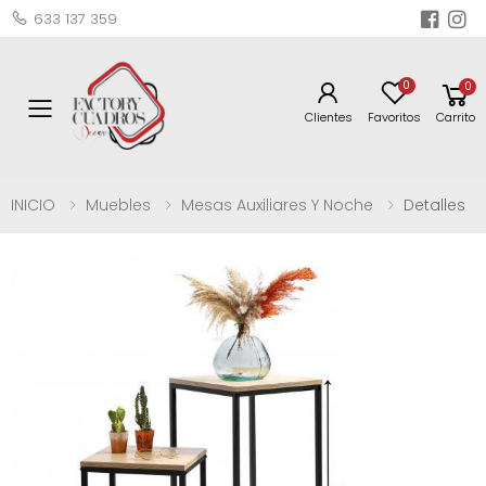
633 137 359
0
0
Toggle mobile menu
Clientes
Favoritos
Carrito
INICIO
Muebles
Mesas Auxiliares Y Noche
Detalles