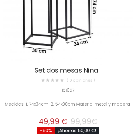
Set dos mesas Nina
( 0 opiniones )
151057
Medidas: 1. 74x34cm 2. 54x30cm Material:metal y madera
49,99 €
99,99€
-50%
¡Ahorras 50,00 €!