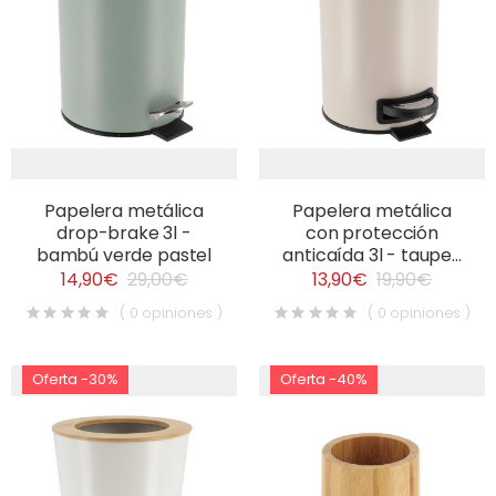
Papelera metálica
Papelera metálica
drop-brake 3l -
con protección
bambú verde pastel
anticaída 3l - taupe...
14,90€
29,00€
13,90€
19,90€
( 0 opiniones )
( 0 opiniones )
Oferta -30%
Oferta -40%