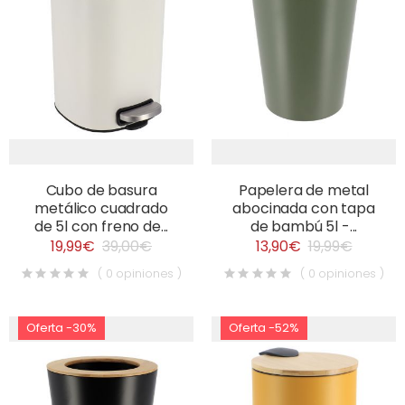
Cubo de basura
Papelera de metal
metálico cuadrado
abocinada con tapa
de 5l con freno de...
de bambú 5l -...
19,99€
39,00€
13,90€
19,99€
( 0 opiniones )
( 0 opiniones )
Oferta -30%
Oferta -52%