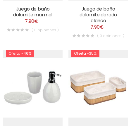
Juego de baño
Juego de baño
dolomite marmol
dolomite dorado
blanco
7,90€
7,90€
( 0 opiniones )
( 0 opiniones )
Oferta -46%
Oferta -35%