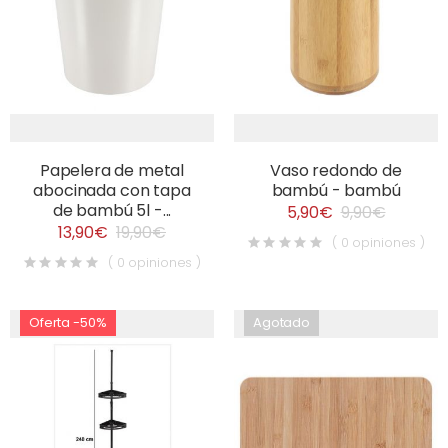
Papelera de metal
Vaso redondo de
abocinada con tapa
bambú - bambú
de bambú 5l -...
5,90€
9,90€
13,90€
19,90€
( 0 opiniones )
( 0 opiniones )
Oferta -50%
Agotado