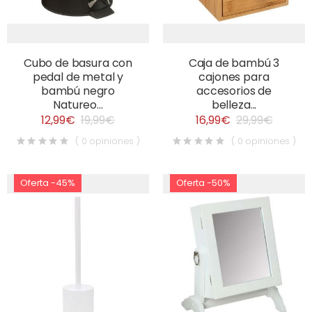
Cubo de basura con
Caja de bambú 3
pedal de metal y
cajones para
bambú negro
accesorios de
Natureo...
belleza...
12,99€
19,99€
16,99€
29,99€
( 0 opiniones )
( 0 opiniones )
Oferta -45%
Oferta -50%