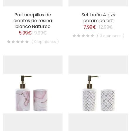
Portacepillos de
Set baño 4 pzs
dientes de resina
ceramica art
blanco Natureo
7,99€
12,99€
5,99€
9,99€
( 0 opiniones )
( 0 opiniones )