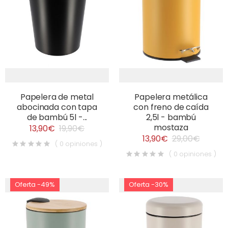
Papelera de metal
Papelera metálica
abocinada con tapa
con freno de caída
de bambú 5l -...
2,5l - bambú
mostaza
13,90€
19,90€
13,90€
29,00€
( 0 opiniones )
( 0 opiniones )
Oferta -49%
Oferta -30%