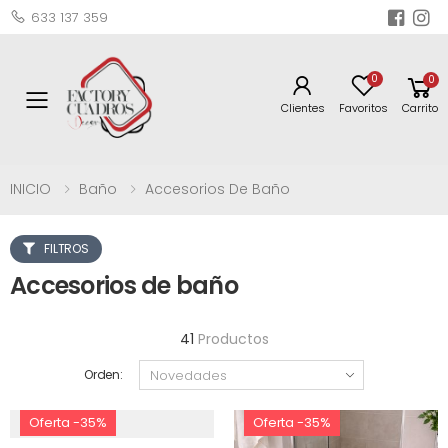
633 137 359
0
0
Toggle mobile menu
Clientes
Favoritos
Carrito
INICIO
Baño
Accesorios De Baño
FILTROS
Accesorios de baño
41
Productos
Orden:
Oferta -35%
Oferta -35%