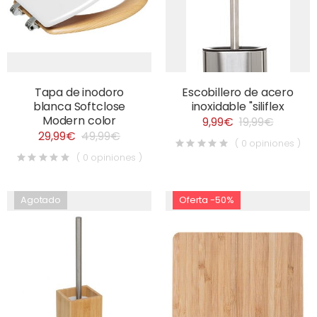
Tapa de inodoro
Escobillero de acero
blanca Softclose
inoxidable "siliflex
Modern color
9,99€
19,99€
29,99€
49,99€
( 0 opiniones )
( 0 opiniones )
Agotado
Oferta -50%