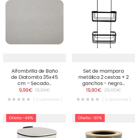
Alfombrilla de Baño
Set de mampara
de Diatomita 35x45
metálica 2 cestas + 2
cm – Secado...
ganchos - negro...
9,99€
19,99€
19,90€
29,00€
( 0 opiniones )
( 0 opiniones )
Oferta -49%
Oferta -30%