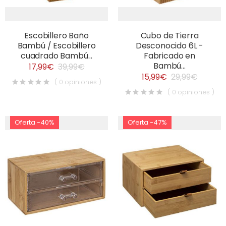
Escobillero Baño
Cubo de Tierra
Bambú / Escobillero
Desconocido 6L -
cuadrado Bambú...
Fabricado en
Bambú...
17,99€
39,99€
15,99€
29,99€
( 0 opiniones )
( 0 opiniones )
Oferta -40%
Oferta -47%