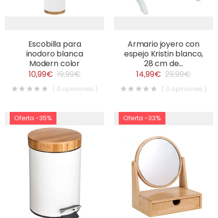
Escobilla para
Armario joyero con
inodoro blanca
espejo Kristin blanco,
Modern color
28 cm de...
10,99€
19,99€
14,99€
29,99€
( 0 opiniones )
( 0 opiniones )
Oferta -35%
Oferta -33%