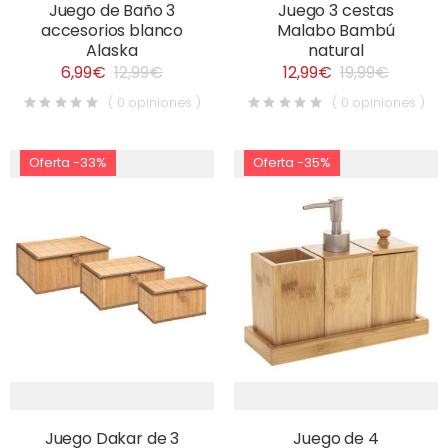
Juego de Baño 3
Juego 3 cestas
accesorios blanco
Malabo Bambú
Alaska
natural
6,99€
12,99€
12,99€
19,99€
( 0 opiniones )
( 0 opiniones )
Oferta -33%
Oferta -35%
Juego Dakar de 3
Juego de 4