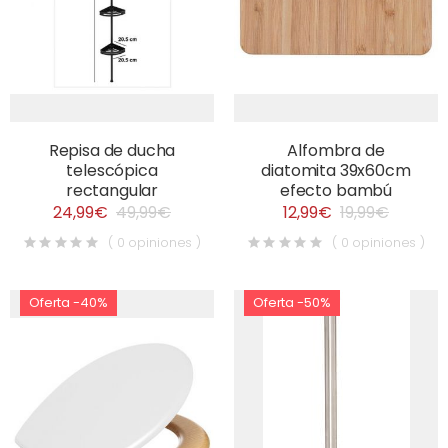
Repisa de ducha
Alfombra de
telescópica
diatomita 39x60cm
rectangular
efecto bambú
24,99€
49,99€
12,99€
19,99€
( 0 opiniones )
( 0 opiniones )
Oferta -40%
Oferta -50%