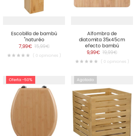
Escobilla de bambú
Alfombra de
"naturéo
diatomita 35x45cm
efecto bambú
7,99€
15,99€
9,99€
19,99€
( 0 opiniones )
( 0 opiniones )
Oferta -50%
Agotado