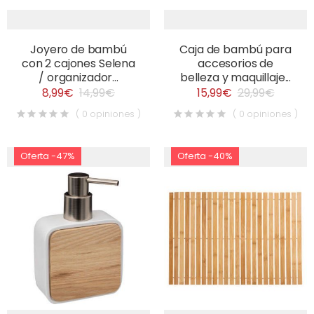
Joyero de bambú
Caja de bambú para
con 2 cajones Selena
accesorios de
/ organizador...
belleza y maquillaje...
8,99€
14,99€
15,99€
29,99€
( 0 opiniones )
( 0 opiniones )
Oferta -47%
Oferta -40%