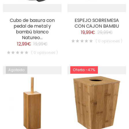
Cubo de basura con
ESPEJO SOBREMESA
pedal de metal y
CON CAJON BAMBU
bambú blanco
19,99€
29,99€
Natureo...
( 0 opiniones )
12,99€
19,99€
( 0 opiniones )
Agotado
Oferta -47%