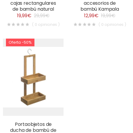
cajas rectangulares
accesorios de
de bambú natural
bambú Kampala
19,99€
29,99€
12,99€
19,99€
( 0 opiniones )
( 0 opiniones )
Oferta -50%
Portaobjetos de
ducha de bambú de