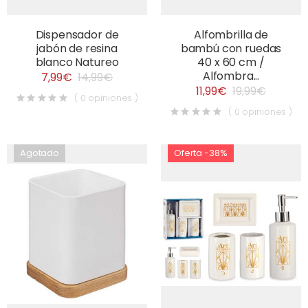
Dispensador de
Alfombrilla de
jabón de resina
bambú con ruedas
blanco Natureo
40 x 60 cm /
Alfombra...
7,99€
14,99€
11,99€
19,99€
( 0 opiniones )
( 0 opiniones )
Agotado
Oferta -38%