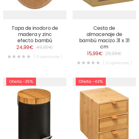
Tapa de inodoro de
Cesta de
madera y zinc
almacenaje de
efecto bambú
bambú macizo 31 x 31
cm
24,99€
49,99€
15,99€
29,99€
( 0 opiniones )
( 0 opiniones )
Oferta -35%
Oferta -43%